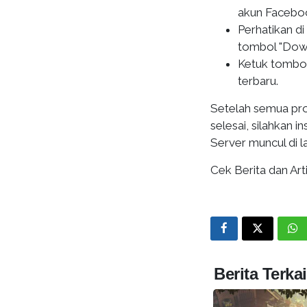
akun Facebo
Perhatikan d
tombol "Down
Ketuk tombol
terbaru.
Setelah semua pr
selesai, silahkan 
Server muncul di l
Cek Berita dan Arti
Berita Terkai