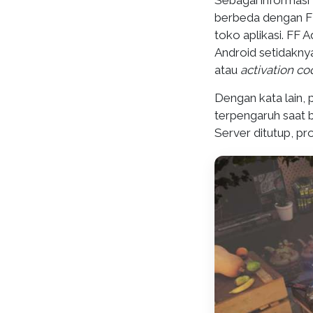
Sebagai informasi
berbeda dengan FF
toko aplikasi. FF 
Android setidakny
atau
activation co
Dengan kata lain, 
terpengaruh saat 
Server ditutup, pr