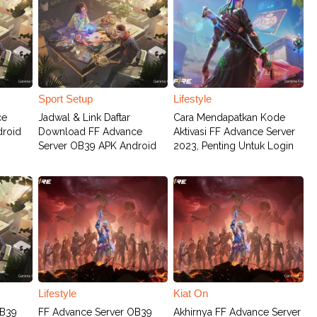
Sport Setup
Lifestyle
ce
Jadwal & Link Daftar
Cara Mendapatkan Kode
droid
Download FF Advance
Aktivasi FF Advance Server
Server OB39 APK Android
2023, Penting Untuk Login
Lifestyle
Kiat On
OB39
FF Advance Server OB39
Akhirnya FF Advance Server