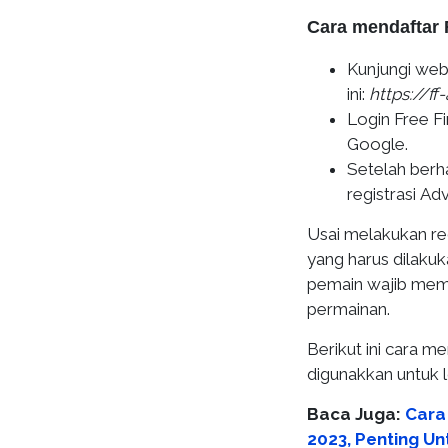
Cara mendaftar 
Kunjungi webs
ini:
https://ff
Login Free F
Google.
Setelah berha
registrasi Ad
Usai melakukan reg
yang harus dilaku
pemain wajib memil
permainan.
Berikut ini cara 
digunakkan untuk 
Baca Juga:
Cara
2023, Penting Un