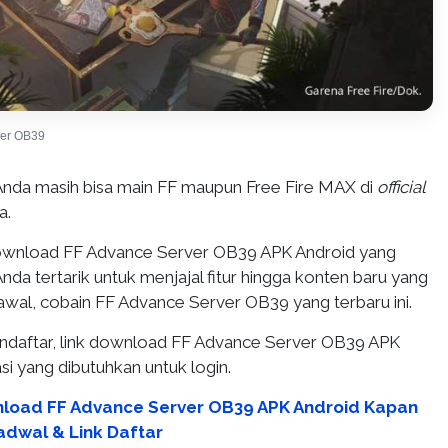
ver OB39
Anda masih bisa main FF maupun Free Fire MAX di
official
a.
download FF Advance Server OB39 APK Android yang
Anda tertarik untuk menjajal fitur hingga konten baru yang
awal, cobain FF Advance Server OB39 yang terbaru ini.
mendaftar, link download FF Advance Server OB39 APK
si yang dibutuhkan untuk login.
load FF Advance Server OB39 APK Android Kapan
adwal & Link Daftar