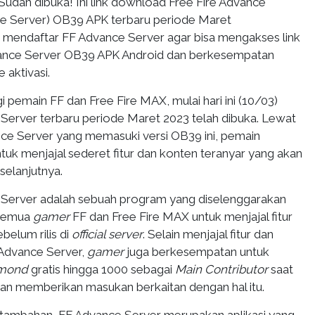
Sudah dibuka! Ini link download Free Fire Advance
e Server) OB39 APK terbaru periode Maret
 mendaftar FF Advance Server agar bisa mengakses link
nce Server OB39 APK Android dan berkesempatan
aktivasi.
 pemain FF dan Free Fire MAX, mulai hari ini (10/03)
 Server terbaru periode Maret 2023 telah dibuka. Lewat
e Server yang memasuki versi OB39 ini, pemain
uk menjajal sederet fitur dan konten teranyar yang akan
selanjutnya.
 Server adalah sebuah program yang diselenggarakan
 semua
gamer
FF dan Free Fire MAX untuk menjajal fitur
belum rilis di
official server
. Selain menjajal fitur dan
 Advance Server,
gamer
juga berkesempatan untuk
mond
gratis hingga 1000 sebagai
Main Contributor
saat
an memberikan masukan berkaitan dengan hal itu.