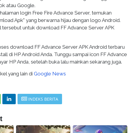
ok atau Google.
i halaman login Free Fire Advance Server, temukan
load Apk" yang berwarna hijau dengan logo Android.
 tersebut untuk download FF Advance Server APK
oses download FF Advance Server APK Android terbaru
install di HP Android Anda. Tunggu sampai icon FF Advance
ayar HP Anda, setelah buka lalu mainkan sekarang juga.
kel yang lain di
Google News
INDEKS BERITA
t