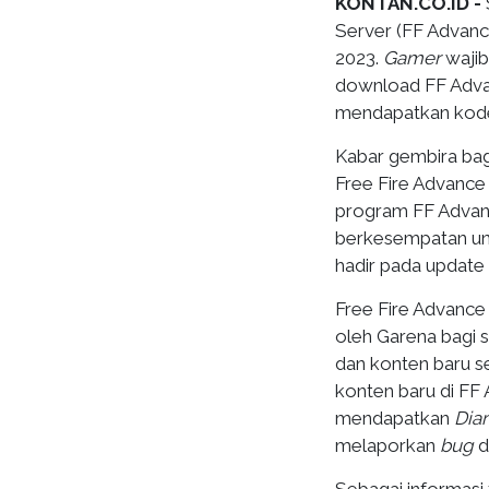
KONTAN.CO.ID -
Server (FF Advanc
2023.
Gamer
wajib
download FF Adva
mendapatkan kode 
Kabar gembira bagi
Free Fire Advance
program FF Advanc
berkesempatan unt
hadir pada update 
Free Fire Advance
oleh Garena bagi
dan konten baru se
konten baru di FF
mendapatkan
Dia
melaporkan
bug
d