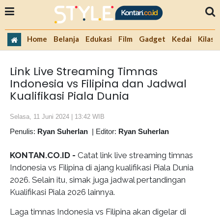
Home
Belanja
Edukasi
Film
Gadget
Kedai
Kilas 
Link Live Streaming Timnas
Indonesia vs Filipina dan Jadwal
Kualifikasi Piala Dunia
Selasa, 11 Juni 2024 | 13:42 WIB
Penulis:
Ryan Suherlan
|
Editor:
Ryan Suherlan
KONTAN.CO.ID -
Catat link live streaming timnas
Indonesia vs Filipina di ajang kualifikasi Piala Dunia
2026. Selain itu, simak juga jadwal pertandingan
Kualifikasi Piala 2026 lainnya.
Laga timnas Indonesia vs Filipina akan digelar di