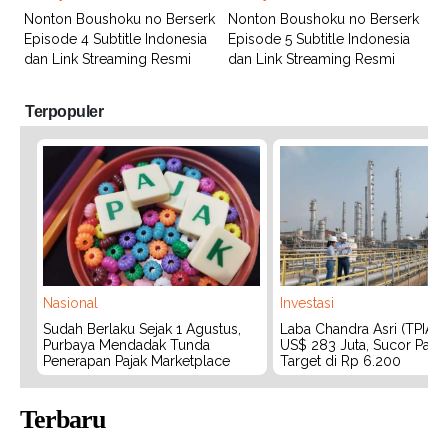
Nonton Boushoku no Berserk
Nonton Boushoku no Berserk
Episode 4 Subtitle Indonesia
Episode 5 Subtitle Indonesia
dan Link Streaming Resmi
dan Link Streaming Resmi
Terpopuler
Nasional
Investasi
Sudah Berlaku Sejak 1 Agustus,
Laba Chandra Asri (TPIA)
Purbaya Mendadak Tunda
US$ 283 Juta, Sucor Pasa
Penerapan Pajak Marketplace
Target di Rp 6.200
Terbaru