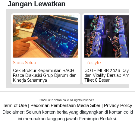
Jangan Lewatkan
Stock Setup
Lifestyle
Cek Struktur Kepemilikan BACH
GOTF MLBB 2026 Day 2:
Pasca Diakusisi Grup Djarum dan
dan Vitality Bersiap Aman
Kinerja Sahamnya
Tiket 8 Besar
2020 @ Kontan.co.id All rights reserved.
Term of Use
|
Pedoman Pemberitaan Media Siber
|
Privacy Policy
Disclaimer: Seluruh konten berita yang ditayangkan di kontan.co.id
ini merupakan tanggung jawab Pemimpin Redaksi.