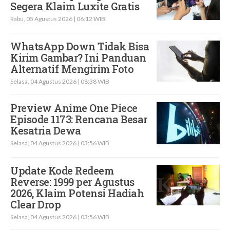
Segera Klaim Luxite Gratis
Rabu, 05 Agustus 2026 | 06:12 WIB
WhatsApp Down Tidak Bisa
Kirim Gambar? Ini Panduan
Alternatif Mengirim Foto
Selasa, 04 Agustus 2026 | 08:38 WIB
Preview Anime One Piece
Episode 1173: Rencana Besar
Kesatria Dewa
Selasa, 04 Agustus 2026 | 03:56 WIB
Update Kode Redeem
Reverse: 1999 per Agustus
2026, Klaim Potensi Hadiah
Clear Drop
Selasa, 04 Agustus 2026 | 03:56 WIB