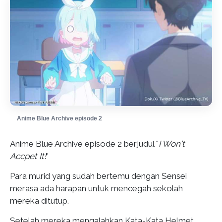
Anime Blue Archive episode 2
Anime Blue Archive episode 2 berjudul "
I Won't
Accpet It!
"
Para murid yang sudah bertemu dengan Sensei
merasa ada harapan untuk mencegah sekolah
mereka ditutup.
Setelah mereka mengalahkan Kata-Kata Helmet