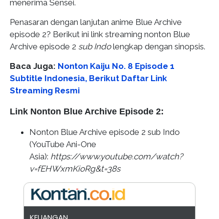
menerima Sensei.
Penasaran dengan lanjutan anime Blue Archive
episode 2? Berikut ini link streaming nonton Blue
Archive episode 2
sub Indo
lengkap dengan sinopsis.
Baca Juga:
Nonton Kaiju No. 8 Episode 1
Subtitle Indonesia, Berikut Daftar Link
Streaming Resmi
Link Nonton Blue Archive Episode 2:
Nonton Blue Archive episode 2 sub Indo
(YouTube Ani-One
Asia):
https://www.youtube.com/watch?
v=fEHWxmKioRg&t=38s
KEUANGAN