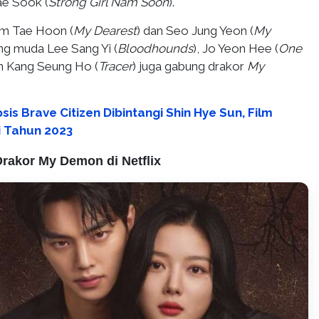
ae Sook (
Strong Girl Nam Soon
).
im Tae Hoon (
My Dearest
) dan Seo Jung Yeon (
My
ang muda Lee Sang Yi (
Bloodhounds
), Jo Yeon Hee (
One
an Kang Seung Ho (
Tracer
) juga gabung drakor
My
sis Brave Citizen Dibintangi Shin Hye Sun, Film
i Tahun 2023
rakor My Demon di Netflix