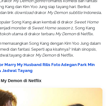
Drakor
My Demon genre
romantis komedi dan fantasi
ng Kang dan Kim Yoo Jung siap tayang hari. Berikut
dan link
download
drakor
My Demon subtitle
Indonesia.
puler Song Kang akan kembali di drakor
Sweet Home
menjadi monster di
Sweet Home season
2, Song Kang
tokoh utama di drakor terbaru
My Demon
di Netflix.
n
memasangkan Song Kang dengan Kim Yoo Jung dalam
edi dan fantasi. Seperti apa kisahnya? Inilah sinopsis,
adwal tayang drakor
My Demon
di Netflix.
or Marry My Husband Rilis Foto Adegan Park Min
 & Jadwal Tayang
My Demon di Netflix