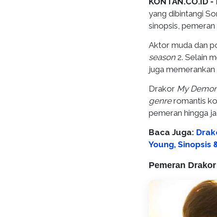
KONTAN.CO.ID -
yang dibintangi So
sinopsis, pemeran 
Aktor muda dan po
season
2. Selain 
juga memerankan 
Drakor
My Demo
genre
romantis kom
pemeran hingga j
Baca Juga:
Drak
Young, Sinopsis
Pemeran Drakor 