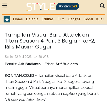
Home
Belanja
Edukasi
Film
Gadget
Kedai
Kilas 
Tampilan Visual Baru Attack on
Titan Season 4 Part 3 Bagian ke-2,
Rilis Musim Gugur
Senin, 22 Mei 2023 | 14:20 WIB
Penulis:
Arif Budianto
|
Editor:
Arif Budianto
KONTAN.CO.ID -
Tampilan visual baru Attack on
Titan Season 4 Part 3 bagian ke-2, segera tayang
musim gugur. Visual barunya menampilkan sebuah
rumah yang asri dengan sebuah
caption
yang berarti
"
I'll see you later, Eren
".