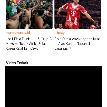
momsmoney.id
Lifestyle
Hasil Piala Dunia 2026 Grup A:
Piala Dunia 2026: Inggris Kuat
Meksiko Tekuk Afrika Selatan,
di Atas Kertas, Rapuh di
Korea Kalahkan Ceko
Lapangan?
Video Terkait