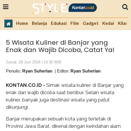
Home
Belanja
Edukasi
Film
Gadget
Kedai
Kilas 
5 Wisata Kuliner di Banjar yang
Enak dan Wajib Dicoba, Catat Ya!
Jumat, 28 Juni 2024 | 14:36 WIB
Penulis:
Ryan Suherlan
|
Editor:
Ryan Suherlan
KONTAN.CO.ID -
Simak wisata kuliner di Banjar yang
enak dan wajib dicoba saat berlibur. Selain wisata
kuliner, banyak juga destinasi wisata yang patut
dikunjungi.
Banjar merupakan sebuah kota yang terletak di
Provinsi Jawa Barat, dikenal dengan keindahan alam